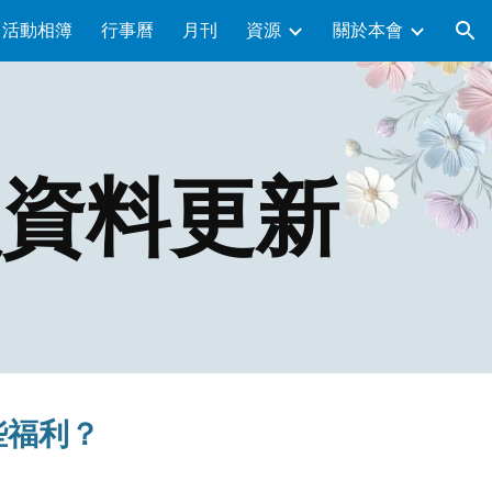
活動相簿
行事曆
月刊
資源
關於本會
ion
員資料更新
有哪些福利？