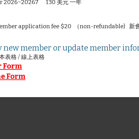
or 202
6~20267 130 美元 一年
ember application fee $20 （non-refundabl
y new member or update member info
本表格 / 線上表格
r Form
ne Form