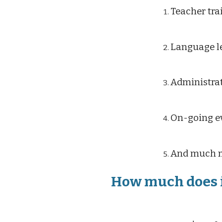
Teacher t
Language 
Administr
On-going e
And much
How much doe