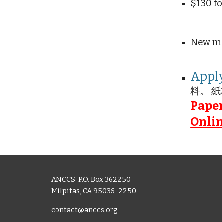
$130 f
New m
Appl
料。 紙
Pape
Onli
ANCCS P.O. Box 362250
Milpitas, CA 95036-2250
contact@anccs.org